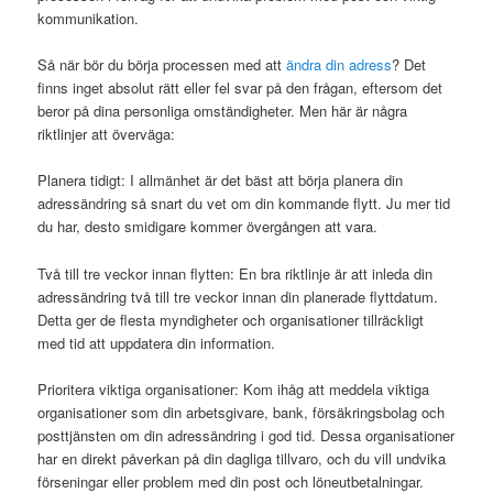
kommunikation.
Så när bör du börja processen med att
ändra din adress
? Det
finns inget absolut rätt eller fel svar på den frågan, eftersom det
beror på dina personliga omständigheter. Men här är några
riktlinjer att överväga:
Planera tidigt: I allmänhet är det bäst att börja planera din
adressändring så snart du vet om din kommande flytt. Ju mer tid
du har, desto smidigare kommer övergången att vara.
Två till tre veckor innan flytten: En bra riktlinje är att inleda din
adressändring två till tre veckor innan din planerade flyttdatum.
Detta ger de flesta myndigheter och organisationer tillräckligt
med tid att uppdatera din information.
Prioritera viktiga organisationer: Kom ihåg att meddela viktiga
organisationer som din arbetsgivare, bank, försäkringsbolag och
posttjänsten om din adressändring i god tid. Dessa organisationer
har en direkt påverkan på din dagliga tillvaro, och du vill undvika
förseningar eller problem med din post och löneutbetalningar.