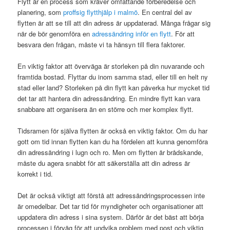
Flytt är en process som kräver omfattande förberedelse och
planering, som
proffsig flytthjälp i malmö
. En central del av
flytten är att se till att din adress är uppdaterad. Många frågar sig
när de bör genomföra en
adressändring inför en flytt
. För att
besvara den frågan, måste vi ta hänsyn till flera faktorer.
En viktig faktor att överväga är storleken på din nuvarande och
framtida bostad. Flyttar du inom samma stad, eller till en helt ny
stad eller land? Storleken på din flytt kan påverka hur mycket tid
det tar att hantera din adressändring. En mindre flytt kan vara
snabbare att organisera än en större och mer komplex flytt.
Tidsramen för själva flytten är också en viktig faktor. Om du har
gott om tid innan flytten kan du ha fördelen att kunna genomföra
din adressändring i lugn och ro. Men om flytten är brådskande,
måste du agera snabbt för att säkerställa att din adress är
korrekt i tid.
Det är också viktigt att förstå att adressändringsprocessen inte
är omedelbar. Det tar tid för myndigheter och organisationer att
uppdatera din adress i sina system. Därför är det bäst att börja
processen i förväg för att undvika problem med post och viktig