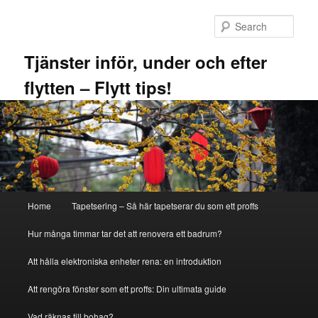
Skip
to
Sear
primary
content
Tjänster inför, under och efter
flytten – Flytt tips!
Main
Home
Tapetsering – Så här tapetserar du som ett proffs
menu
Hur många timmar tar det att renovera ett badrum?
Att hålla elektroniska enheter rena: en introduktion
Att rengöra fönster som ett proffs: Din ultimata guide
Vad räknas till bohag?