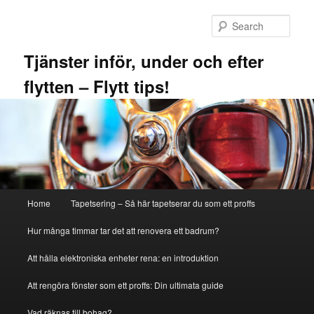
Skip
to
Sear
primary
content
Tjänster inför, under och efter
flytten – Flytt tips!
Main
Home
Tapetsering – Så här tapetserar du som ett proffs
menu
Hur många timmar tar det att renovera ett badrum?
Att hålla elektroniska enheter rena: en introduktion
Att rengöra fönster som ett proffs: Din ultimata guide
Vad räknas till bohag?