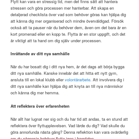
Flytt kan vara en stressig tid, men det finns sätt att hantera
stressen och göra processen mer hanterbar. Att skapa en
detaljerad checklista över vad som behöver göras kan hjälpa dig
att känna dig mer organiserad och mindre överväldigad. Försök
också att ta pauser när du behöver dem, även om det bara är en
kort promenad eller en kopp te. Flytta är en stor uppgift, och det
är viktigt att ta hand om dig själv under processen.
Inrättande av ditt nya samhälle
När du har bosatt dig i ditt nya hem, är det dags att börja bygga
ditt nya samhälle. Kanske innebär det att hitta ett nytt gym,
ansluta till en lokal klubb eller
volontärarbete
. Att involvera dig i
ditt nya samhälle kan hjälpa dig att knyta an till nya människor
och känna dig mer hemma.
Att reflektera över erfarenheten
När allt har lugnat ner sig och du har tid att andas, ta en stund att
reflektera över flyttupplevelsen. Vad lärde du dig? Vad skulle du
göra annorlunda nästa gång? Denna reflektion kan vara ovärderlig
om du någonsin behöver flytta igen i framtiden.