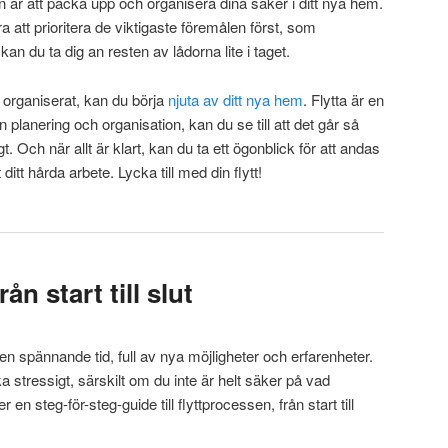
en är att packa upp och organisera dina saker i ditt nya hem.
bra att prioritera de viktigaste föremålen först, som
an du ta dig an resten av lådorna lite i taget.
h organiserat, kan du börja
njuta av ditt nya hem
. Flytta är en
planering och organisation, kan du se till att det går så
t. Och när allt är klart, kan du ta ett ögonblick för att andas
 ditt hårda arbete. Lycka till med din flytt!
ån start till slut
a en spännande tid, full av nya möjligheter och erfarenheter.
stressigt, särskilt om du inte är helt säker på vad
 steg-för-steg-guide till flyttprocessen, från start till