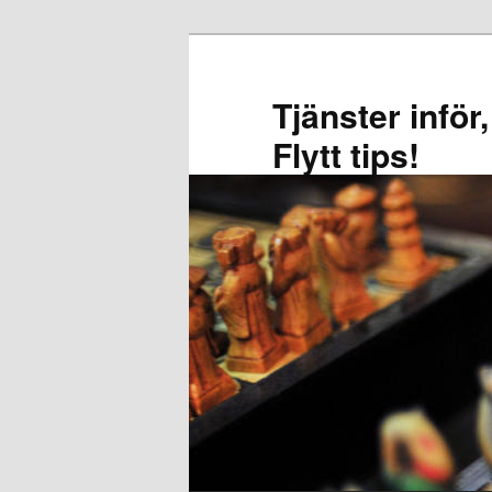
Skip
Skip
to
to
primary
secondary
Tjänster inför
content
content
Flytt tips!