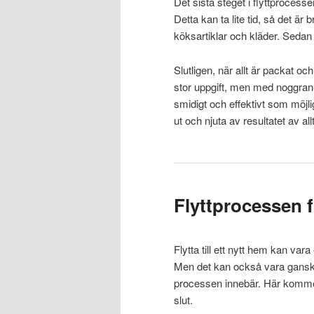
Det sista steget i flyttprocess
Detta kan ta lite tid, så det är 
köksartiklar och kläder. Sedan k
Slutligen, när allt är packat oc
stor uppgift, men med noggrann 
smidigt och effektivt som möjlig
ut och njuta av resultatet av allt
Flyttprocessen fr
Flytta till ett nytt hem kan var
Men det kan också vara ganska 
processen innebär. Här kommer en
slut.