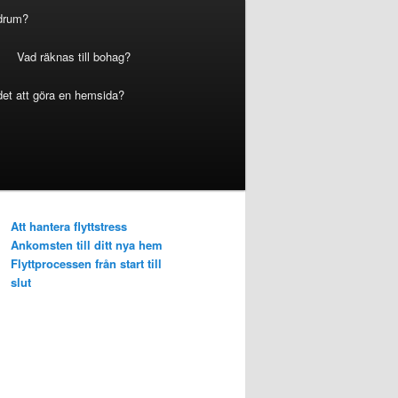
adrum?
Vad räknas till bohag?
 det att göra en hemsida?
Att hantera flyttstress
Ankomsten till ditt nya hem
Flyttprocessen från start till
slut