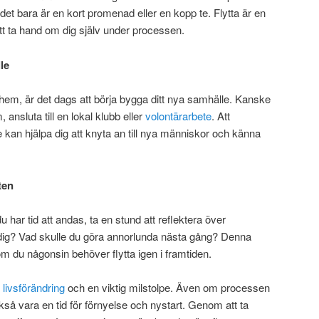
t bara är en kort promenad eller en kopp te. Flytta är en
 att ta hand om dig själv under processen.
le
a hem, är det dags att börja bygga ditt nya samhälle. Kanske
, ansluta till en lokal klubb eller
volontärarbete
. Att
le kan hjälpa dig att knyta an till nya människor och känna
ten
du har tid att andas, ta en stund att reflektera över
 dig? Vad skulle du göra annorlunda nästa gång? Denna
om du någonsin behöver flytta igen i framtiden.
 livsförändring
och en viktig milstolpe. Även om processen
så vara en tid för förnyelse och nystart. Genom att ta