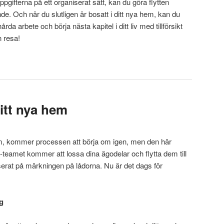
ppgifterna på ett organiserat sätt, kan du göra flytten
e. Och när du slutligen är bosatt i ditt nya hem, kan du
hårda arbete och börja nästa kapitel i ditt liv med tillförsikt
n resa!
itt nya hem
hem, kommer processen att börja om igen, men den här
-teamet kommer att lossa dina ägodelar och flytta dem till
rat på märkningen på lådorna. Nu är det dags för
g