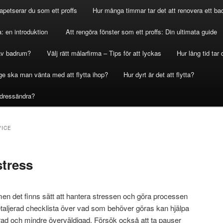
apetserar du som ett proffs
Hur många timmar tar det att renovera ett b
a: en introduktion
Att rengöra fönster som ett proffs: Din ultimata guide
 av badrum?
Välj rätt målarfirma – Tips för att lyckas
Hur lång tid tar
ge ska man vänta med att flytta ihop?
Hur dyrt är det att flytta?
Adressändra?
VICE
stress
 men det finns sätt att hantera stressen och göra processen
taljerad checklista över vad som behöver göras kan hjälpa
rad och mindre överväldigad. Försök också att ta pauser