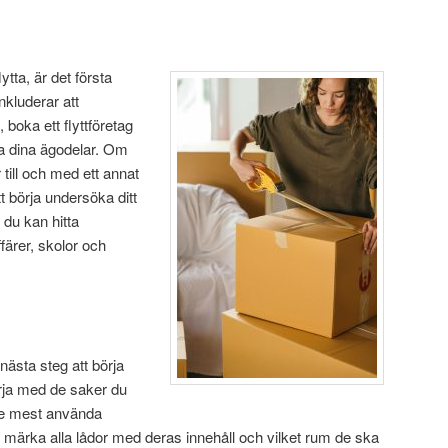
ytta, är
det första
inkluderar att
 boka ett flyttföretag
a dina ägodelar. Om
r till och med ett annat
t börja undersöka ditt
du kan hitta
ärer, skolor och
nästa steg att börja
örja med de saker du
de mest använda
att märka alla lådor med deras innehåll och vilket rum de ska