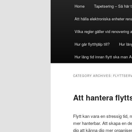
Main
Home
Tapetsering – Så här t
menu
Att hålla elektroniska enheter ren
Vilka regler gäller vid renovering
Hur går flytthjälp till?
Hur län
Hur lång tid innan flytt ska man 
CATEGORY ARCHIVES:
FLYTTSER
Att hantera flytt
Flytt kan vara en stressig tid,
mer hanterbar. Att skapa en de
dig att känna dig mer organise